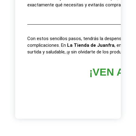
exactamente qué necesitas y evitarás comprar cosas 
Con estos sencillos pasos, tendrás la despensa perfec
complicaciones. En
La Tienda de Juanfra
, encontra
surtida y saludable, ¡y sin olvidarte de los productos de
¡VEN A V