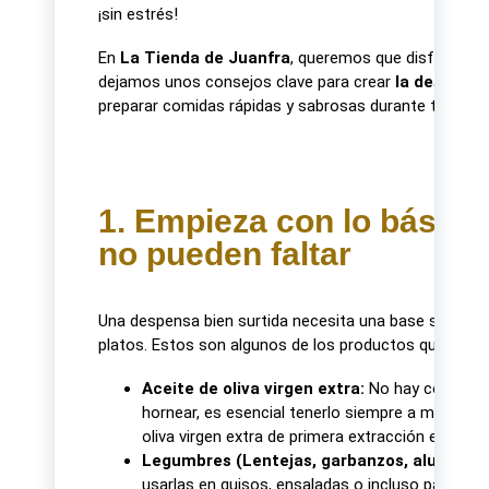
¡sin estrés!
En
La Tienda de Juanfra
, queremos que disfrutes de
dejamos unos consejos clave para crear
la despensa
preparar comidas rápidas y sabrosas durante toda la 
1. Empieza con lo básico
no pueden faltar
Una despensa bien surtida necesita una base sólida d
platos. Estos son algunos de los productos que no deb
Aceite de oliva virgen extra:
No hay cocina sin
hornear, es esencial tenerlo siempre a mano. R
oliva virgen extra de primera extracción en frío.
Legumbres (Lentejas, garbanzos, alubias):
S
usarlas en guisos, ensaladas o incluso para ha