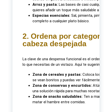
Arroz y pasta:
Las bases de casi cualquier comi
quieres añadir un toque más saludable a tus pla
Especias esenciales:
Sal, pimienta, pimentón,
completo a cualquier plato básico.
2. Ordena por categorías
cabeza despejada
La clave de una despensa funcional es el orden. Agru
lo que necesitas de un vistazo. Aquí te sugerimos una 
Zona de cereales y pastas:
Coloca los arroce
se vean bonitos y puedas ver fácilmente cuánto
Zona de conservas y encurtidos:
Atún, pimie
una solución rápida para muchas recetas.
Zona de snacks saludables:
Ten a mano frutos
matar el hambre entre comidas.